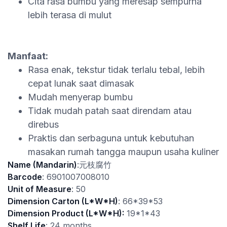
Cita rasa bumbu yang meresap sempurna
lebih terasa di mulut
Manfaat:
Rasa enak, tekstur tidak terlalu tebal, lebih
cepat lunak saat dimasak
Mudah menyerap bumbu
Tidak mudah patah saat direndam atau
direbus
Praktis dan serbaguna untuk kebutuhan
masakan rumah tangga maupun usaha kuliner
Name (Mandarin)
:元枝腐竹
Barcode
: 6901007008010
Unit of Measure
: 50
Dimension Carton (L*W*H)
: 66*39*53
Dimension Product (L*W*H):
19*1*43
Shelf Life
: 24 months