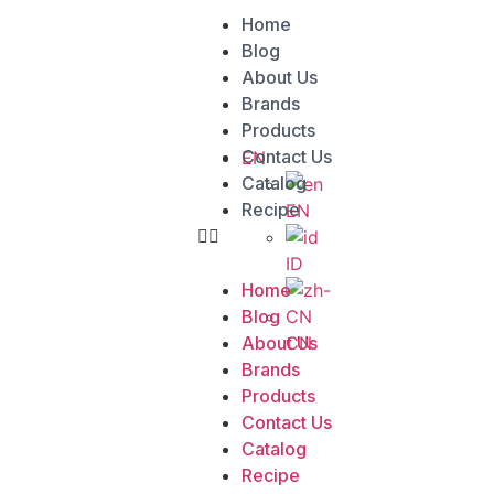
Home
Blog
About Us
Brands
Products
Contact Us
EN
Catalog
Recipe
EN
ID
Home
Blog
CN
About Us
Brands
Products
Contact Us
Catalog
Recipe