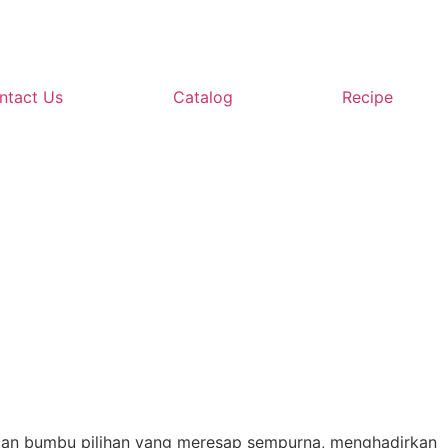
ntact Us
Catalog
Recipe
engan bumbu pilihan yang meresap sempurna, menghadirkan