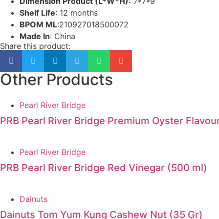
Dimension Product (L*W*H):
7*7*9
Shelf Life
: 12 months
BPOM ML
:210927018500072
Made In
: China
Share this product:
Other Products
Pearl River Bridge
PRB Pearl River Bridge Premium Oyster Flavou
Pearl River Bridge
PRB Pearl River Bridge Red Vinegar (500 ml)
Dainuts
Dainuts Tom Yum Kung Cashew Nut (35 Gr)