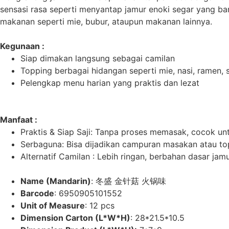
sensasi rasa seperti menyantap jamur enoki segar yang bar
makanan seperti mie, bubur, ataupun makanan lainnya.
Kegunaan
:
Siap dimakan langsung sebagai camilan
Topping berbagai hidangan seperti mie, nasi, ramen, s
Pelengkap menu harian yang praktis dan lezat
Manfaat
:
Praktis & Siap Saji: Tanpa proses memasak, cocok un
Serbaguna: Bisa dijadikan campuran masakan atau t
Alternatif Camilan : Lebih ringan, berbahan dasar jamu
Name (Mandarin)
: 冬盛 金针菇 火锅味
Barcode
: 6950905101552
Unit of Measure
: 12 pcs
Dimension Carton (L*W*H)
: 28*21.5*10.5