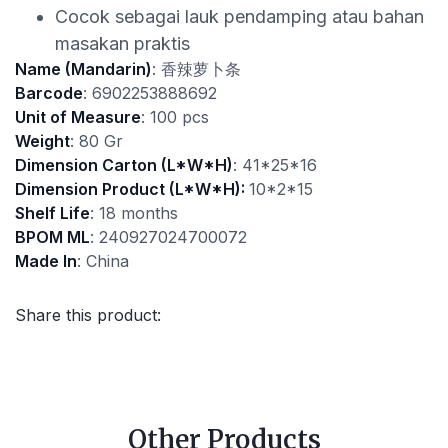
Cocok sebagai lauk pendamping atau bahan
masakan praktis
Name (Mandarin)
: 香辣萝卜条
Barcode
: 6902253888692
Unit of Measure
: 100 pcs
Weight
: 80 Gr
Dimension Carton (L*W*H)
: 41*25*16
Dimension Product (L*W*H):
10*2*15
Shelf Life
: 18 months
BPOM ML
: 240927024700072
Made In
: China
Share this product:
Other Products