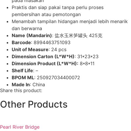
pada masakan
Praktis dan siap pakai tanpa perlu proses
pembersihan atau pemotongan
Menambah tampilan hidangan menjadi lebih menarik
dan berwarna
Name (Mandarin)
: 盐水玉米笋罐头 425克
Barcode
: 8994463751093
Unit of Measure
: 24 pcs
Dimension Carton (L*W*H)
: 31*23*23
Dimension Product (L*W*H):
8*8*11
Shelf Life
: –
BPOM ML
: 250927034400072
Made In
: China
Share this product:
Other Products
Pearl River Bridge