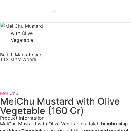
EN
Beli di Marketplace
TTS Mitra Abadi
Mei Chu
MeiChu Mustard with Olive
Vegetable (160 Gr)
Product Information
MeiChu Mustard with Olive Vegetable adalah
bumbu
siap
saji
khas
Tiongkok
yang terbuat dari
preserved mustard