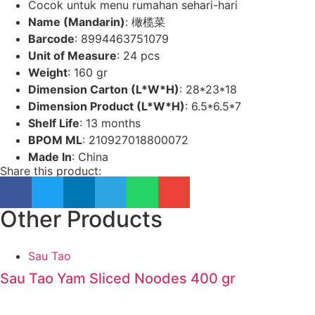
Cocok untuk menu rumahan sehari-hari
Name (Mandarin)
: 橄榄菜
Barcode
: 8994463751079
Unit of Measure
: 24 pcs
Weight
: 160 gr
Dimension Carton (L*W*H)
: 28*23*18
Dimension Product (L*W*H)
: 6.5*6.5*7
Shelf Life
: 13 months
BPOM ML
: 210927018800072
Made In
: China
Share this product:
Other Products
Sau Tao
Sau Tao Yam Sliced Noodes 400 gr