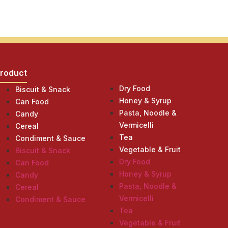
roduct
Product
Dry Food
Biscuit & Snack
Honey & Syrup
Can Food
Pasta, Noodle &
Candy
Vermicelli
Cereal
Tea
Condiment & Sauce
Vegetable & Fruit
Biscuit & Snack
Dry Food
Can Food
Honey & Syrup
Candy
Pasta, Noodle &
Cereal
Vermicelli
Condiment & Sauce
Tea
Vegetable & Fruit