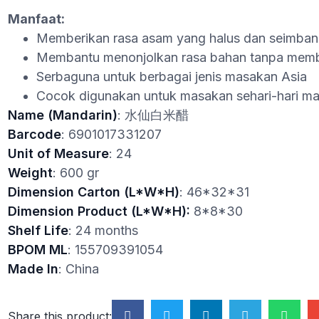
Manfaat:
Memberikan rasa asam yang halus dan seimba
Membantu menonjolkan rasa bahan tanpa membu
Serbaguna untuk berbagai jenis masakan Asia
Cocok digunakan untuk masakan sehari-hari ma
Name (Mandarin)
: 水仙白米醋
Barcode
: 6901017331207
Unit of Measure
: 24
Weight
: 600 gr
Dimension Carton (L*W*H)
: 46*32*31
Dimension Product (L*W*H):
8*8*30
Shelf Life
: 24 months
BPOM ML
: 155709391054
Made In
: China
Share this product: