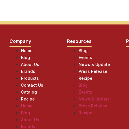
Company
Resources
P
Home
Blog
Blog
Events
About Us
News & Update
Brands
Press Release
Products
Recipe
Contact Us
Blog
Catalog
Events
Recipe
News & Update
Home
Press Release
Blog
Recipe
About Us
Brands