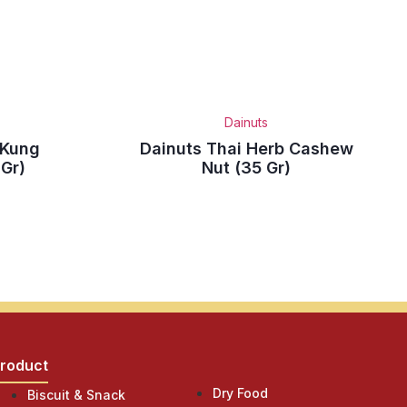
Dainuts
 Kung
Dainuts Thai Herb Cashew
Gr)
Nut (35 Gr)
roduct
Product
Dry Food
Biscuit & Snack