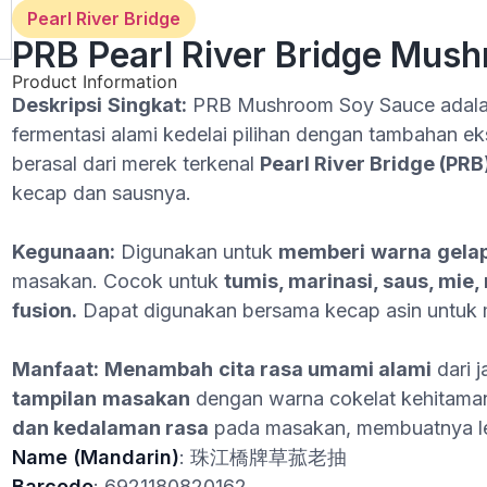
Pearl River Bridge
PRB Pearl River Bridge Mush
Product Information
Deskripsi
Singkat
:
PRB Mushroom Soy Sauce adalah
fermentasi alami kedelai pilihan dengan tambahan eks
berasal dari merek terkenal
Pearl River Bridge (PRB
kecap dan sausnya.
Kegunaan
:
Digunakan untuk
memberi
warna
gela
masakan. Cocok untuk
tumis
,
marinasi
,
saus
,
mie
,
fusion.
Dapat digunakan bersama kecap asin untuk 
Manfaat:
Menambah
cita
rasa umami
alami
dari 
tampilan
masakan
dengan warna cokelat kehitama
dan
kedalaman
rasa
pada masakan, membuatnya leb
Name (Mandarin)
: 珠江橋牌草菰老抽
Barcode
: 6921180820162