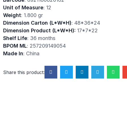
Unit of Measure
: 12
Weight
: 1.800 gr
Dimension Carton (L*W*H)
: 48*36*24
Dimension Product (L*W*H):
17*7*22
Shelf Life
: 36 months
BPOM ML
: 257209149054
Made In
: China
Share this product: