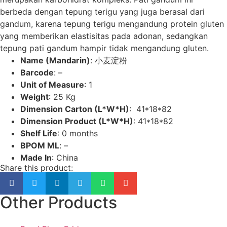
berbeda dengan tepung terigu yang juga berasal dari
gandum, karena tepung terigu mengandung protein gluten
yang memberikan elastisitas pada adonan, sedangkan
tepung pati gandum hampir tidak mengandung gluten.
Name (Mandarin)
: 小麦淀粉
Barcode
: –
Unit of Measure
: 1
Weight
: 25 Kg
Dimension Carton (L*W*H)
: 41*18*82
Dimension Product (L*W*H)
: 41*18*82
Shelf Life
: 0 months
BPOM ML
: –
Made In
: China
Share this product:
Other Products