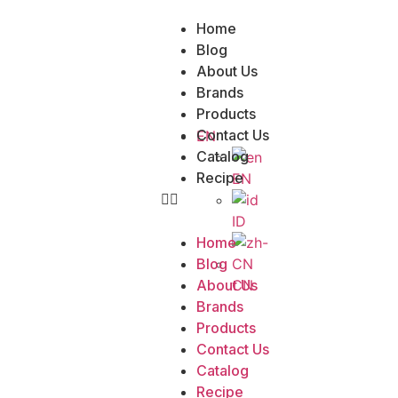
Home
Blog
About Us
Brands
Products
Contact Us
EN
Catalog
Recipe
EN
ID
Home
Blog
CN
About Us
Brands
Products
Contact Us
Catalog
Recipe