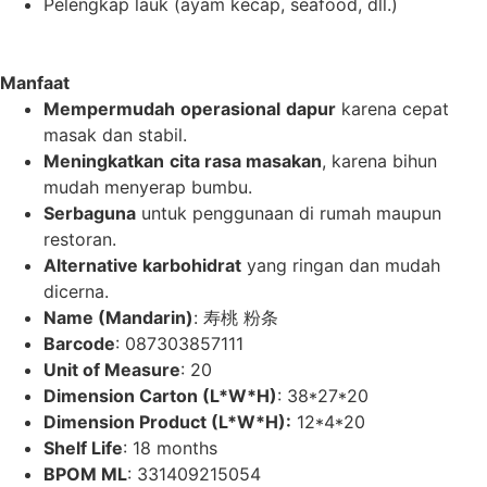
Pelengkap lauk (ayam kecap, seafood, dll.)
Manfaat
Mempermudah
operasional
dapur
karena cepat
masak dan stabil.
Meningkatkan
cita
rasa
masakan
, karena bihun
mudah menyerap bumbu.
Serbaguna
untuk penggunaan di rumah maupun
restoran.
Alternative
karbohidrat
yang ringan dan mudah
dicerna.
Name (Mandarin)
: 寿桃 粉条
Barcode
: 087303857111
Unit of Measure
: 20
Dimension Carton (L*W*H)
: 38*27*20
Dimension Product (L*W*H):
12*4*20
Shelf Life
: 18 months
BPOM ML
: 331409215054