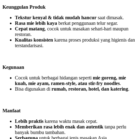
Keunggulan
Produk
Tekstur
kenyal
&
tidak
mudah
hancur
saat dimasak.
Rasa
mie
lebih
kaya
berkat penggunaan telur segar.
Cepat
matang
, cocok untuk masakan sehari-hari maupun
restoran.
Kualitas
konsisten
karena proses produksi yang higienis dan
terstandarisasi.
Kegunaan
Cocok untuk berbagai hidangan seperti
mie
goreng,
mie
kuah
,
mie
ayam
, ramen-style,
atau
stir-fry noodles
.
Bisa digunakan di
rumah
,
restoran
, hotel, dan
katering
.
Manfaat
Lebih
praktis
karena waktu masak cepat.
Memberikan
rasa
lebih
enak
dan
autentik
tanpa perlu
banyak bumbu tambahan.
Serbaguna
untuk berbagai jenis masakan Asia.