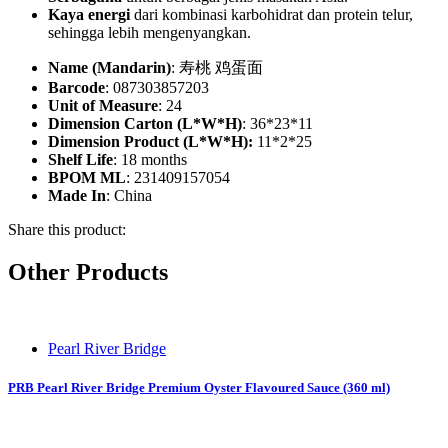
Kaya
energi
dari kombinasi karbohidrat dan protein telur,
sehingga lebih mengenyangkan.
Name (Mandarin)
: 寿桃 鸡蛋面
Barcode
: 087303857203
Unit of Measure
: 24
Dimension Carton (L*W*H)
: 36*23*11
Dimension Product (L*W*H):
11*2*25
Shelf Life
: 18 months
BPOM ML
: 231409157054
Made In
: China
Share this product:
Other Products
Pearl River Bridge
PRB Pearl River Bridge Premium Oyster Flavoured Sauce (360 ml)