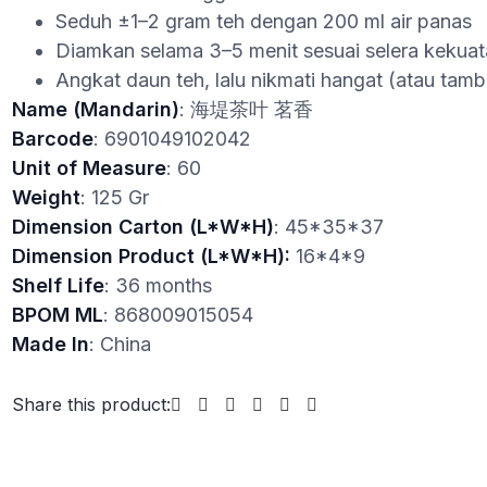
Seduh ±1–2 gram teh dengan 200 ml air panas
Diamkan selama 3–5 menit sesuai selera kekuat
Angkat daun teh, lalu nikmati hangat (atau tamb
Name (Mandarin)
: 海堤茶叶 茗香
Barcode
: 6901049102042
Unit of Measure
: 60
Weight
: 125 Gr
Dimension Carton (L*W*H)
: 45*35*37
Dimension Product (L*W*H):
16*4*9
Shelf Life
: 36 months
BPOM ML
: 868009015054
Made In
: China
Share this product: