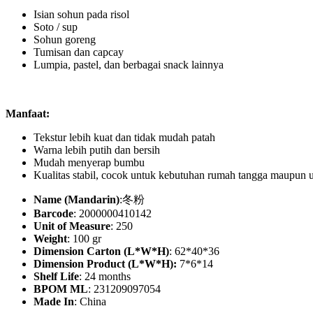
Isian sohun pada risol
Soto / sup
Sohun goreng
Tumisan dan capcay
Lumpia, pastel, dan berbagai snack lainnya
Manfaat:
Tekstur lebih kuat dan tidak mudah patah
Warna lebih putih dan bersih
Mudah menyerap bumbu
Kualitas stabil, cocok untuk kebutuhan rumah tangga maupun 
Name (Mandarin)
:冬粉
Barcode
: 2000000410142
Unit of Measure
: 250
Weight
: 100 gr
Dimension Carton (L*W*H)
: 62*40*36
Dimension Product (L*W*H):
7*6*14
Shelf Life
: 24 months
BPOM ML
: 231209097054
Made In
: China