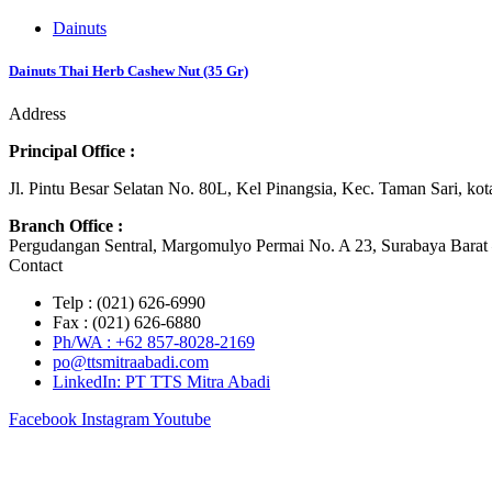
Dainuts
Dainuts Thai Herb Cashew Nut (35 Gr)
Address
Principal Office :
Jl. Pintu Besar Selatan No. 80L, Kel Pinangsia, Kec. Taman Sari, ko
Branch Office :
Pergudangan Sentral, Margomulyo Permai No. A 23, Surabaya Barat 
Contact
Telp : (021) 626-6990
Fax : (021) 626-6880
Ph/WA : +62 857-8028-2169
po@ttsmitraabadi.com
LinkedIn: PT TTS Mitra Abadi
Facebook
Instagram
Youtube