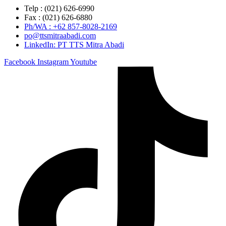
Telp : (021) 626-6990
Fax : (021) 626-6880
Ph/WA : +62 857-8028-2169
po@ttsmitraabadi.com
LinkedIn: PT TTS Mitra Abadi
Facebook
Instagram
Youtube