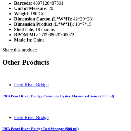
Barcode
: 4897128487501
Unit of Measure
: 20
Weight
: 180 Gr
Dimension Carton (L*W*H)
: 42*29*28
Dimension Product (L*W*H):
13*7*15
Shelf Life
: 18 months
BPOM ML
: 270988020300072
Made In
: China
Share this product:
Other Products
Pearl River Bridge
PRB Pearl River Bridge Premium Oyster Flavoured Sauce (360 ml)
Pearl River Bridge
PRB Pearl River Bridge Red Vinegar (500 ml)