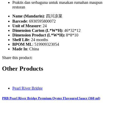
Praktis dan serbaguna untuk masakan rumahan maupun
restoran
Name (Mandarin)
: 四川凉菜
Barcode
: 6930595800072
Unit of Measure
: 24
Dimension Carton (L*W*H)
: 46*32*12
Dimension Product (L*W*H):
8*8*10
Shelf Life
: 24 months
BPOM ML
: 519909323054
Made In
: China
Share this product:
Other Products
Pearl River Bridge
PRB Pearl River Bridge Premium Oyster Flavoured Sauce (360 ml)