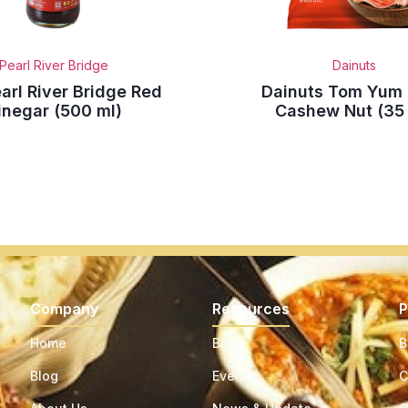
Pearl River Bridge
Dainuts
arl River Bridge Red
Dainuts Tom Yum
inegar (500 ml)
Cashew Nut (35 
Company
Resources
P
Home
Blog
B
Blog
Events
C