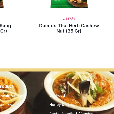
Dainuts
 Kung
Dainuts Thai Herb Cashew
Gr)
Nut (35 Gr)
roduct
Product
Dry Food
iscuit & Snack
Honey & Syrup
an Food
Pasta, Noodle & Vermicelli