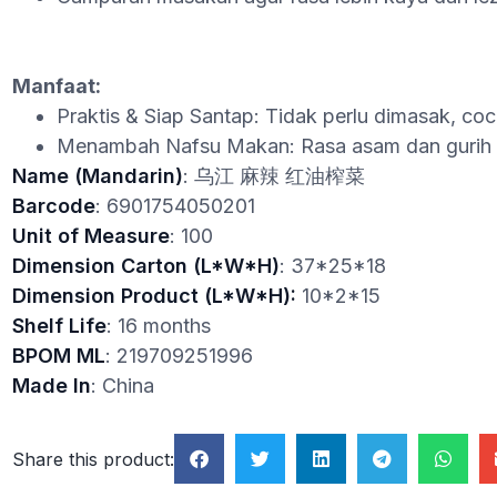
Manfaat:
Praktis & Siap Santap: Tidak perlu dimasak, coc
Menambah Nafsu Makan: Rasa asam dan gurih
Name (Mandarin)
: 乌江 麻辣 红油榨菜
Barcode
: 6901754050201
Unit of Measure
: 100
Dimension Carton (L*W*H)
: 37*25*18
Dimension Product (L*W*H):
10*2*15
Shelf Life
: 16 months
BPOM ML
: 219709251996
Made In
: China
Share this product: