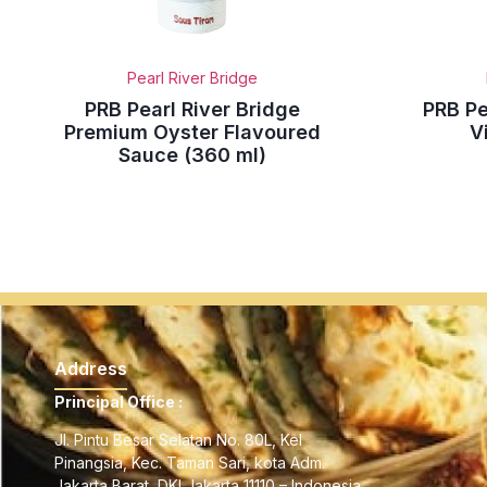
Pearl River Bridge
PRB Pearl River Bridge
PRB Pe
Premium Oyster Flavoured
V
Sauce (360 ml)
Address
Principal Office :
Jl. Pintu Besar Selatan No. 80L, Kel
Pinangsia, Kec. Taman Sari, kota Adm.
Jakarta Barat, DKI Jakarta 11110 – Indonesia