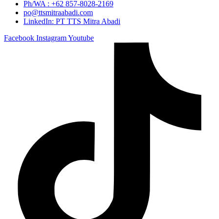
Ph/WA : +62 857-8028-2169
po@ttsmitraabadi.com
LinkedIn: PT TTS Mitra Abadi
Facebook
Instagram
Youtube