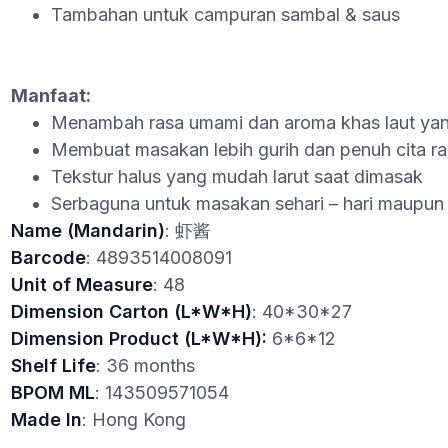
Tambahan untuk campuran sambal & saus
Manfaat:
Menambah rasa umami dan aroma khas laut yan
Membuat masakan lebih gurih dan penuh cita r
Tekstur halus yang mudah larut saat dimasak
Serbaguna untuk masakan sehari – hari maupun 
Name (Mandarin)
: 虾酱
Barcode
: 4893514008091
Unit of Measure
: 48
Dimension Carton (L*W*H)
: 40*30*27
Dimension Product (L*W*H):
6*6*12
Shelf Life
: 36 months
BPOM ML
: 143509571054
Made In
: Hong Kong