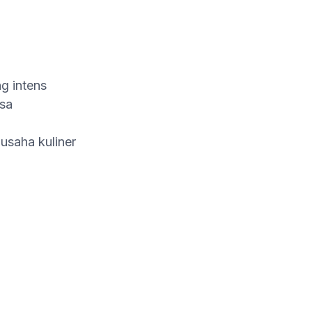
g intens
asa
usaha kuliner