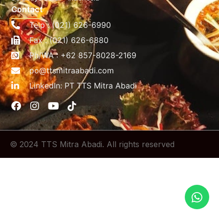
Contact
Telp : (021) 626-6990
Fax : (021) 626-6880
Ph/WA : +62 857-8028-2169
po@ttsmitraabadi.com
LinkedIn: PT TTS Mitra Abadi
© 2024 TTS Mitra Abadi. All rights reserved