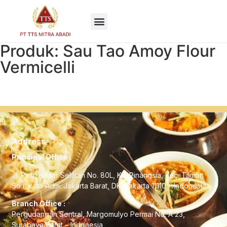
EN
Produk: Sau Tao Amoy Flour
Vermicelli
Address
Principal Office :
Jl. Pintu Besar Selatan No. 80L, Kel Pinangsia, Kec. Taman
Sari, kota Adm. Jakarta Barat, DKI Jakarta 11110 – Indonesia
Branch Office :
Pergudangan Sentral, Margomulyo Permai No. A 23,
Surabaya Barat – Indonesia