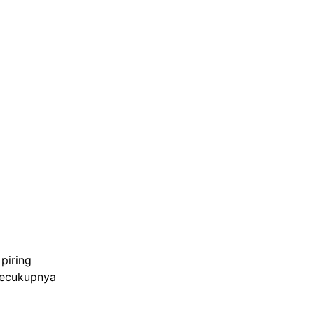
piring
secukupnya