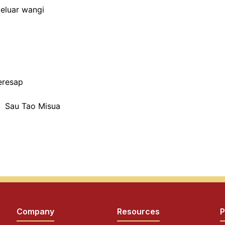
eluar wangi
eresap
s Sau Tao Misua
Company
Resources
P