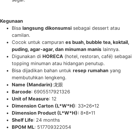
Kegunaan
Bisa
langsung
dikonsumsi
sebagai dessert atau
camilan.
Cocok untuk campuran
es
buah
, bubble tea,
koktail
,
puding
, agar-agar, dan
minuman
manis
lainnya.
Digunakan di
HORECA
(hotel, restoran, café) sebagai
topping minuman atau hidangan penutup.
Bisa dijadikan bahan untuk
resep
rumahan
yang
membutuhkan lengkeng.
Name (Mandarin)
:龙眼
Barcode
: 6905517921326
Unit of Measure
: 12
Dimension Carton (L*W*H)
: 33*26*12
Dimension Product (L*W*H):
8*8*11
Shelf Life
: 24 months
BPOM ML
: 517709322054